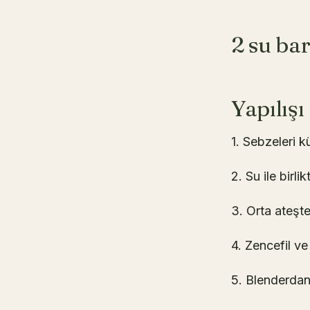
2 su ba
Yapılışı
1. Sebzeleri 
2. Su ile birli
3. Orta ateşt
4. Zencefil ve
5. Blenderdan