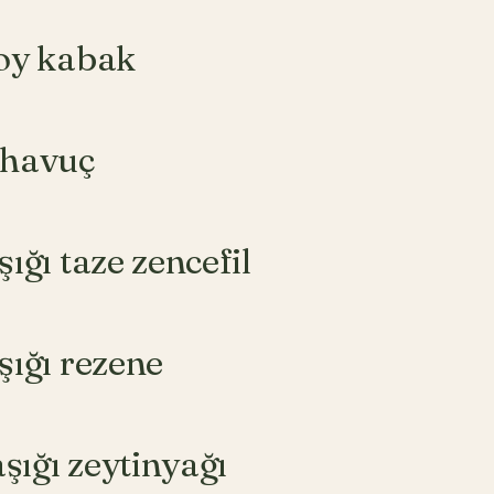
boy kabak
 havuç
şığı taze zencefil
şığı rezene
kaşığı zeytinyağı