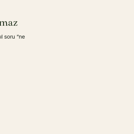
rmaz
ıl soru “ne