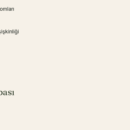
omları
işkinliği
bası