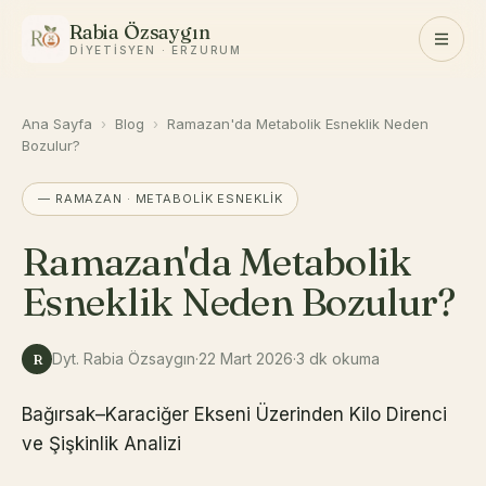
Rabia Özsaygın
DIYETISYEN · ERZURUM
Ana Sayfa
›
Blog
›
Ramazan'da Metabolik Esneklik Neden
Bozulur?
— RAMAZAN · METABOLIK ESNEKLIK
Ramazan'da Metabolik
Esneklik Neden Bozulur?
Dyt. Rabia Özsaygın
·
22 Mart 2026
·
3 dk okuma
R
Bağırsak–Karaciğer Ekseni Üzerinden Kilo Direnci
ve Şişkinlik Analizi